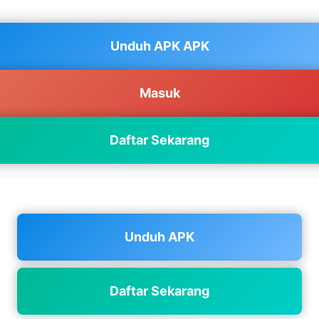
Unduh APK APK
Masuk
Daftar Sekarang
Unduh APK
Daftar Sekarang