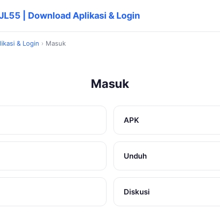
L55 | Download Aplikasi & Login
ikasi & Login
›
Masuk
Masuk
APK
Unduh
Diskusi