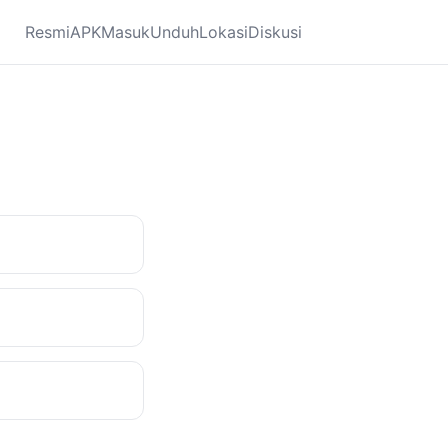
Resmi
APK
Masuk
Unduh
Lokasi
Diskusi